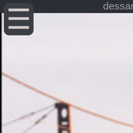
dessar
☰